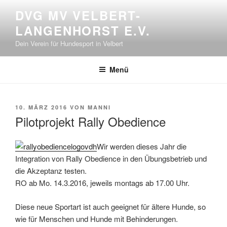
Zum
DVG MV VELBERT-
Inhalt
LANGENHORST E.V.
springen
Dein Verein für Hundesport in Velbert
Menü
VERÖFFENTLICHT
10. MÄRZ 2016
VON
MANNI
AM
Pilotprojekt Rally Obedience
Wir werden dieses Jahr die
Integration von Rally Obedience in den Übungsbetrieb und
die Akzeptanz testen.
RO ab Mo. 14.3.2016, jeweils montags ab 17.00 Uhr.
Diese neue Sportart ist auch geeignet für ältere Hunde, so
wie für Menschen und Hunde mit Behinderungen.