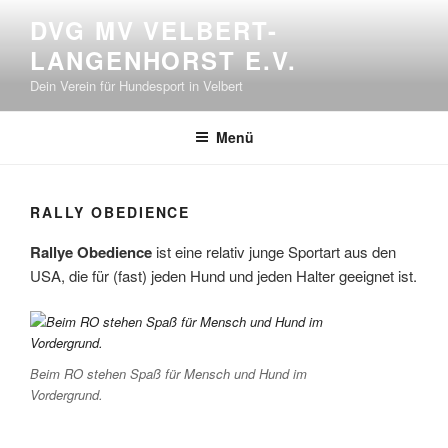
Zum
DVG MV VELBERT-
Inhalt
LANGENHORST E.V.
springen
Dein Verein für Hundesport in Velbert
Menü
RALLY OBEDIENCE
Rallye Obedience
ist eine relativ junge Sportart aus den
USA, die für (fast) jeden Hund und jeden Halter geeignet ist.
Beim RO stehen Spaß für Mensch und Hund im
Vordergrund.