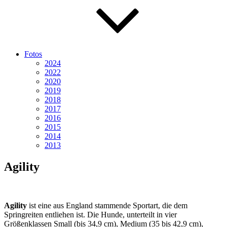
Fotos
2024
2022
2020
2019
2018
2017
2016
2015
2014
2013
Agility
Agility
ist eine aus England stammende Sportart, die dem
Springreiten entliehen ist. Die Hunde, unterteilt in vier
Größenklassen Small (bis 34,9 cm), Medium (35 bis 42,9 cm),