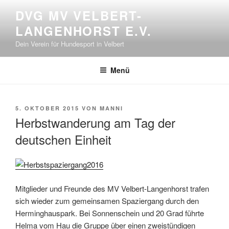
Zum
DVG MV VELBERT-
Inhalt
LANGENHORST E.V.
springen
Dein Verein für Hundesport in Velbert
Menü
VERÖFFENTLICHT
5. OKTOBER 2015
VON
MANNI
AM
Herbstwanderung am Tag der
deutschen Einheit
Mitglieder und Freunde des MV Velbert-Langenhorst trafen
sich wieder zum gemeinsamen Spaziergang durch den
Herminghauspark. Bei Sonnenschein und 20 Grad führte
Helma vom Hau die Gruppe über einen zweistündigen