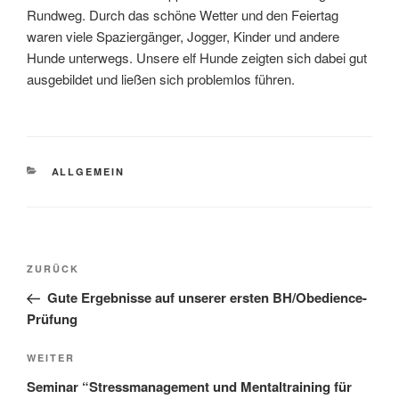
Rundweg. Durch das schöne Wetter und den Feiertag
waren viele Spaziergänger, Jogger, Kinder und andere
Hunde unterwegs. Unsere elf Hunde zeigten sich dabei gut
ausgebildet und ließen sich problemlos führen.
KATEGORIEN
ALLGEMEIN
Beitragsnavigation
Vorheriger
ZURÜCK
Beitrag
Gute Ergebnisse auf unserer ersten BH/Obedience-
Prüfung
Nächster
WEITER
Beitrag
Seminar “Stressmanagement und Mentaltraining für