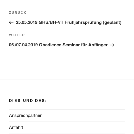
Beitragsnavigation
Vorheriger
ZURÜCK
Beitrag
25.05.2019 GHS/BH-VT Frühjahrsprüfung (geplant)
Nächster
WEITER
Beitrag
06./07.04.2019 Obedience Seminar für Anfänger
DIES UND DAS:
Ansprechpartner
Anfahrt