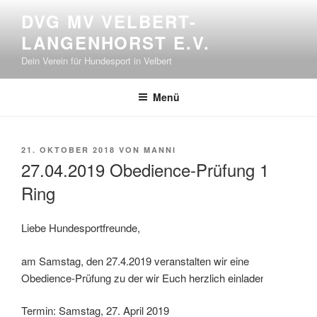
Zum
DVG MV VELBERT-
Inhalt
LANGENHORST E.V.
springen
Dein Verein für Hundesport in Velbert
Menü
VERÖFFENTLICHT
21. OKTOBER 2018
VON
MANNI
AM
27.04.2019 Obedience-Prüfung 1
Ring
Liebe Hundesportfreunde,
am Samstag, den 27.4.2019 veranstalten wir eine
Obedience-Prüfung zu der wir Euch herzlich einladen.
Termin: Samstag, 27. April 2019