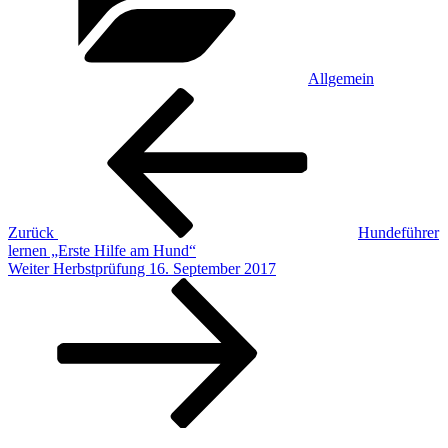
Allgemein
Beitragsnavigation
Vorheriger
Beitrag
Zurück
Hundeführer
lernen „Erste Hilfe am Hund“
Nächster
Weiter
Herbstprüfung 16. September 2017
Beitrag