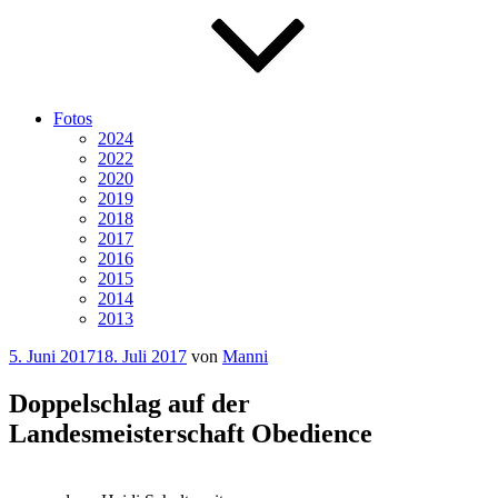
Fotos
2024
2022
2020
2019
2018
2017
2016
2015
2014
2013
Veröffentlicht
5. Juni 2017
18. Juli 2017
von
Manni
am
Doppelschlag auf der
Landesmeisterschaft Obedience