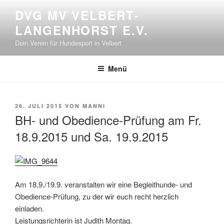
Zum
DVG MV VELBERT-
Inhalt
LANGENHORST E.V.
springen
Dein Verein für Hundesport in Velbert
Menü
VERÖFFENTLICHT
26. JULI 2015
VON
MANNI
AM
BH- und Obedience-Prüfung am Fr.
18.9.2015 und Sa. 19.9.2015
Am 18.9./19.9. veranstalten wir eine Begleithunde- und
Obedience-Prüfung, zu der wir euch recht herzlich
einladen.
Leistungsrichterin ist Judith Montag.