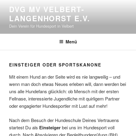
Zum
DVG MV VELBERT-
Inhalt
LANGENHORST E.V.
springen
Dein Verein für Hundesport in Velbert
Menü
EINSTEIGER ODER SPORTSKANONE
Mit einem Hund an der Seite wird es nie langweilig – und
wenn man doch etwas Neues erleben will, dann werden bei
uns alle Hundefans glücklich: ob Mensch mit der ersten
Fellnase, interessierte Jugendliche mit quirligem Partner
oder engagierter Hundesportler mit Lust auf mehr!
Nach dem Besuch der Hundeschule Deines Vertrauens
startest Du als
Einsteiger
bei uns im Hundesport voll
durch. Nach Absolvieren der Begleithundeprüfung (BH)